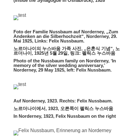
(Inside the Synagogue in Osnabrück), 1926
Foto der Familie Nussbaum auf Norderney, „Zum
Andenken an die Silberhochzeit“, Norderney, 29.
Mai 1925, Links: Felix Nussbaum.
노르더나이의 누스바움 가족 사진, „은혼식 기념“, 노
르더나이, 1925년 5월 29일, 링크: 펠릭스 누스바움
Photo of the Nussbaum family on Norderney, ‘In
memory of the silver wedding anniversary,’
Norderney, 29 May 1925, left: Felix Nussbaum.
Auf Norderney, 1923. Rechts: Felix Nussbaum.
노르더나이에서, 1923, 오른쪽이 펠릭스 누스바움
In Norderney, 1923, Felix Nussbaum on the right