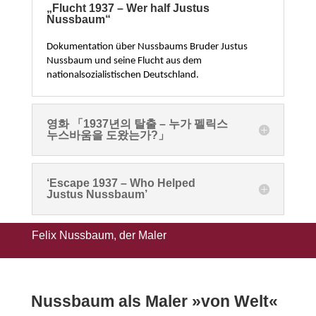
„Flucht 1937 – Wer half Justus
Nussbaum“
Dokumentation über Nussbaums Bruder Justus
Nussbaum und seine Flucht aus dem
nationalsozialistischen Deutschland.
영화 「1937년의 탈출 – 누가 펠릭스
누스바움을 도왔는가?」
‘Escape 1937 – Who Helped
Justus Nussbaum’
Felix Nussbaum, der Maler
Reisetagebuch
Nussbaum als Maler »von Welt«