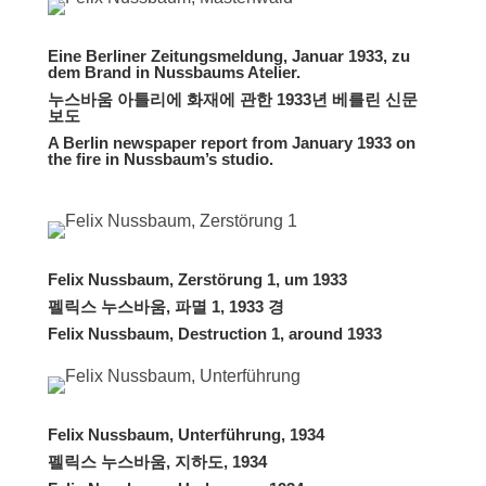
Eine Berliner Zeitungsmeldung, Januar 1933, zu
dem Brand in Nussbaums Atelier.
누스바움 아틀리에 화재에 관한 1933년 베를린 신문
보도
A Berlin newspaper report from January 1933 on
the fire in Nussbaum’s studio.
Felix Nussbaum, Zerstörung 1, um 1933
펠릭스 누스바움, 파멸 1, 1933 경
Felix Nussbaum, Destruction 1, around 1933
Felix Nussbaum, Unterführung, 1934
펠릭스 누스바움, 지하도, 1934