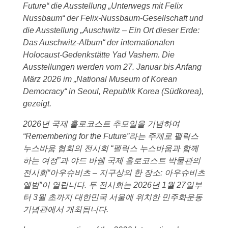
Future“ die Ausstellung „Unterwegs mit Felix
Nussbaum“ der Felix-Nussbaum-Gesellschaft und
die Ausstellung „Auschwitz – Ein Ort dieser Erde:
Das Auschwitz-Album“ der internationalen
Holocaust-Gedenkstätte Yad Vashem. Die
Ausstellungen werden vom 27. Januar bis Anfang
März 2026 im „National Museum of Korean
Democracy“ in Seoul, Republik Korea (Südkorea),
gezeigt.
2026
년
국제
홀로코스트
추모일을
기념하여
“Remembering for the Future
”라는
주제로
펠릭스
누스바움
협회의
전시회
“펠릭스
누스바움과
함께
하는
여정”과
야드
바쉠
국제
홀로코스트
박물관의
전시회
“아우슈비츠
–
지구상의
한
장소:
아우슈비츠
앨범”이
열립니다.
두
전시회는 2026
년 1
월 27
일부
터 3
월
초까지
대한민국
서울에
위치한
민주화운동
기념관에서
개최됩니다.