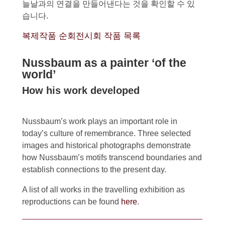
늘날과의 연결을 만들어낸다는 것을 확인할 수 있
습니다.
복제작품 순회전시회 작품 목록
Nussbaum as a painter ‘of the
world’
How his work developed
Nussbaum’s work plays an important role in
today’s culture of remembrance. Three selected
images and historical photographs demonstrate
how Nussbaum’s motifs transcend boundaries and
establish connections to the present day.
A list of all works in the travelling exhibition as
reproductions can be found
here
.