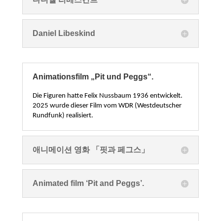
Daniel Libeskind
Animationsfilm „Pit und Peggs“.
Die Figuren hatte Felix Nussbaum 1936 entwickelt.
2025 wurde dieser Film vom WDR (Westdeutscher
Rundfunk) realisiert.
애니메이션 영화 「핏과 페그스」
Animated film ‘Pit and Peggs’.