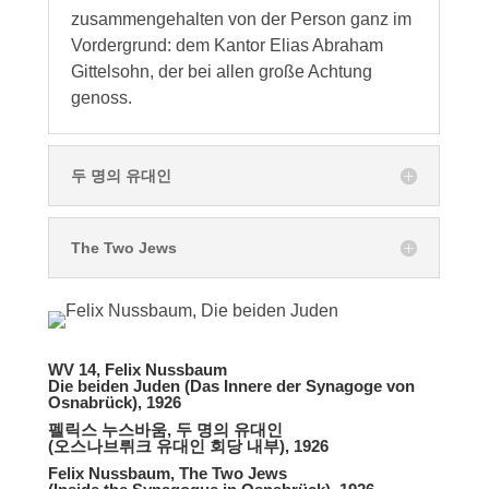
zusammengehalten von der Person ganz im
Vordergrund: dem Kantor Elias Abraham
Gittelsohn, der bei allen große Achtung
genoss.
두 명의 유대인
The Two Jews
WV 14, Felix Nussbaum
Die beiden Juden (Das Innere der Synagoge von
Osnabrück), 1926
펠릭스 누스바움, 두 명의 유대인
(오스나브뤼크 유대인 회당 내부), 1926
Felix Nussbaum, The Two Jews